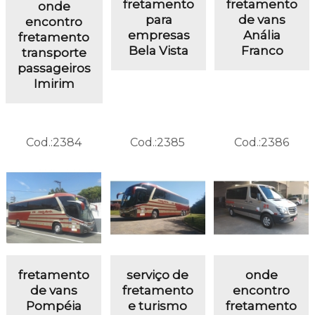
fretamento
fretamento
onde
para
de vans
encontro
empresas
Anália
fretamento
Bela Vista
Franco
transporte
passageiros
Imirim
Cod.:
2384
Cod.:
2385
Cod.:
2386
fretamento
serviço de
onde
de vans
fretamento
encontro
Pompéia
e turismo
fretamento