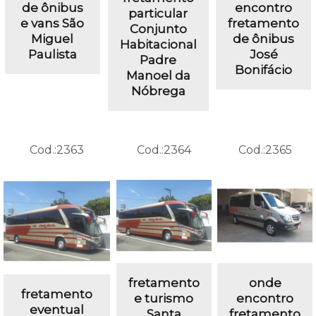
de ônibus
encontro
particular
e vans São
fretamento
Conjunto
Miguel
de ônibus
Habitacional
Paulista
José
Padre
Bonifácio
Manoel da
Nóbrega
Cod.:
2363
Cod.:
2364
Cod.:
2365
fretamento
onde
fretamento
e turismo
encontro
eventual
Santa
fretamento