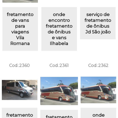
fretamento
onde
serviço de
de vans
encontro
fretamento
para
fretamento
de ônibus
viagens
de ônibus
Jd São joão
Vila
e vans
Romana
Ilhabela
Cod.:
2360
Cod.:
2361
Cod.:
2362
fretamento
onde
fretamento