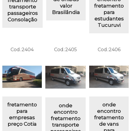
fretamento
valor
fretamento
transporte
Brasilândia
para
passageiros
estudantes
Consolação
Tucuruvi
Cod.:
2404
Cod.:
2405
Cod.:
2406
fretamento
onde
onde
para
encontro
encontro
empresas
fretamento
fretamento
preço Cotia
de vans
transporte
para