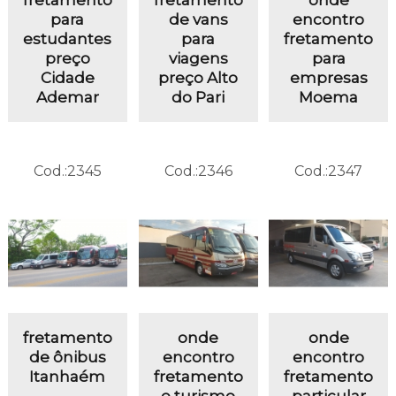
para
de vans
encontro
estudantes
para
fretamento
preço
viagens
para
Cidade
preço Alto
empresas
Ademar
do Pari
Moema
Cod.:
2345
Cod.:
2346
Cod.:
2347
fretamento
onde
onde
de ônibus
encontro
encontro
Itanhaém
fretamento
fretamento
e turismo
particular