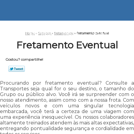
HOME
EMPRESA
MISSÃO
SERVIÇOS
CO
Home
»
Serviços
»
fretamentos
»
fretamento eventual
Fretamento Eventual
Gostou? compartilhe!
Procurando por fretamento eventual? Consulte a
Transportes seja qual for o seu destino, o tamanho do
Grupo ou público alvo. Você irá se surpreender com o
nosso atendimento, assim como com a nossa frota. Com
veículos novos e com uma singular tecnologia
embarcada, você terá a certeza de uma viagem com
uma experiência inesquecível. Os nossos colaboradores
altamente treinados atendem às mais altas expectativas,
entregando pontualidade segurança e cordialidade em