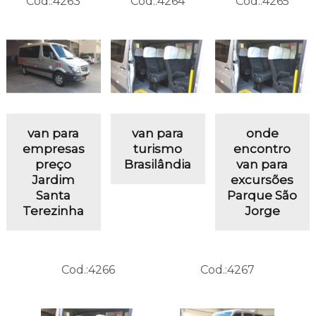
Cod.:
4263
Cod.:
4264
Cod.:
4265
van para
van para
onde
empresas
turismo
encontro
preço
Brasilândia
van para
Jardim
excursões
Santa
Parque São
Terezinha
Jorge
Cod.:
4266
Cod.:
4267