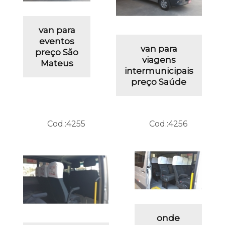
van para
eventos
van para
preço São
viagens
Mateus
intermunicipais
preço Saúde
Cod.:
4255
Cod.:
4256
onde