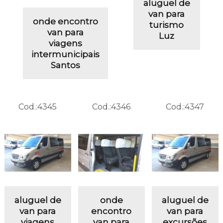
aluguel de
van para
onde encontro
turismo
van para
Luz
viagens
intermunicipais
Santos
Cod.:
4345
Cod.:
4346
Cod.:
4347
aluguel de
onde
aluguel de
van para
encontro
van para
viagens
van para
excursões