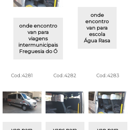
onde
encontro
onde encontro
van para
van para
escola
viagens
Água Rasa
intermunicipais
Freguesia do Ó
Cod.:
4281
Cod.:
4282
Cod.:
4283
van para
vans para
van para