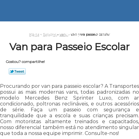
HOME
EMPRESA
MISSÃO
SERVIÇOS
CO
Home
»
Serviços
»
vans
»
van para passeio escolar
Van para Passeio Escolar
Gostou? compartilhe!
Procurando por van para passeio escolar? A Transportes
possui as mais modernas vans, todas padronizadas no
modelo Mercedes Benz Sprinter Luxo, com ar
condicionado, poltronas reclináveis, e outros acessórios
de série. Faça um passeio com segurança e
tranquilidade que a escola e suas crianças precisam.
Com motoristas altamente treinados e capacitados,
nosso diferencial também está no atendimento singular
que toda a nossa equipe imprimir. Consulte-nos!