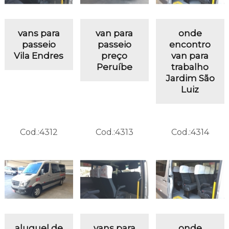
vans para
van para
onde
passeio
passeio
encontro
Vila Endres
preço
van para
Peruíbe
trabalho
Jardim São
Luiz
Cod.:
4312
Cod.:
4313
Cod.:
4314
aluguel de
vans para
onde