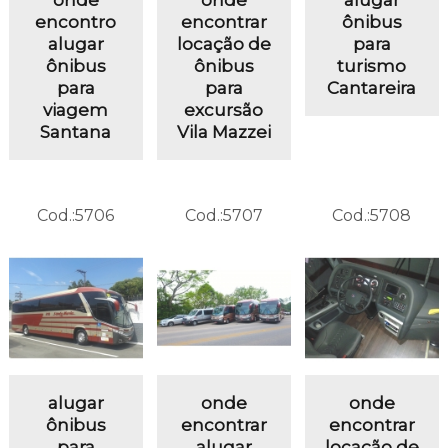
encontro
encontrar
ônibus
alugar
locação de
para
ônibus
ônibus
turismo
para
para
Cantareira
viagem
excursão
Santana
Vila Mazzei
Cod.:
5706
Cod.:
5707
Cod.:
5708
alugar
onde
onde
ônibus
encontrar
encontrar
para
alugar
locação de