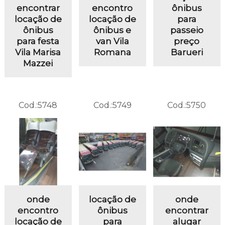
encontrar
encontro
ônibus
locação de
locação de
para
ônibus
ônibus e
passeio
para festa
van Vila
preço
Vila Marisa
Romana
Barueri
Mazzei
Cod.:
5748
Cod.:
5749
Cod.:
5750
onde
locação de
onde
encontro
ônibus
encontrar
locação de
para
alugar