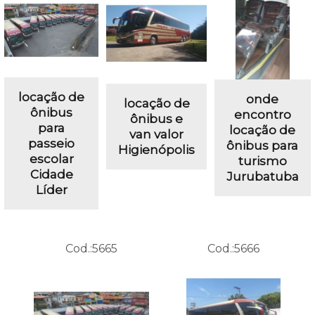
locação de
onde
locação de
ônibus
encontro
ônibus e
para
locação de
van valor
passeio
ônibus para
Higienópolis
escolar
turismo
Cidade
Jurubatuba
Líder
Cod.:
5665
Cod.:
5666