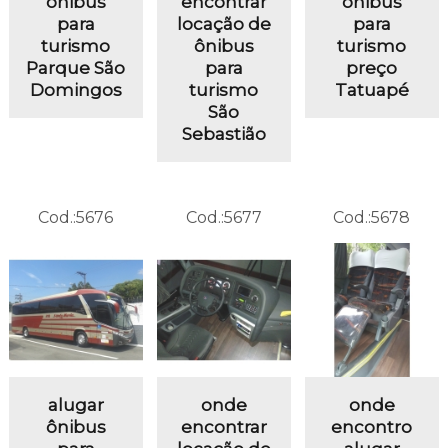
ônibus
encontrar
ônibus
para
locação de
para
turismo
ônibus
turismo
Parque São
para
preço
Domingos
turismo
Tatuapé
São
Sebastião
Cod.:
5676
Cod.:
5677
Cod.:
5678
alugar
onde
onde
ônibus
encontrar
encontro