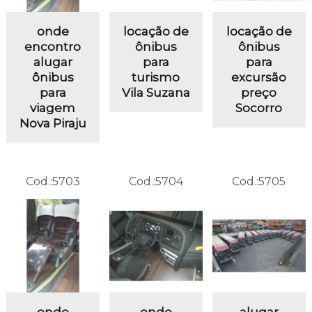
onde
locação de
locação de
encontro
ônibus
ônibus
alugar
para
para
ônibus
turismo
excursão
para
Vila Suzana
preço
viagem
Socorro
Nova Piraju
Cod.:
5703
Cod.:
5704
Cod.:
5705
onde
onde
alugar