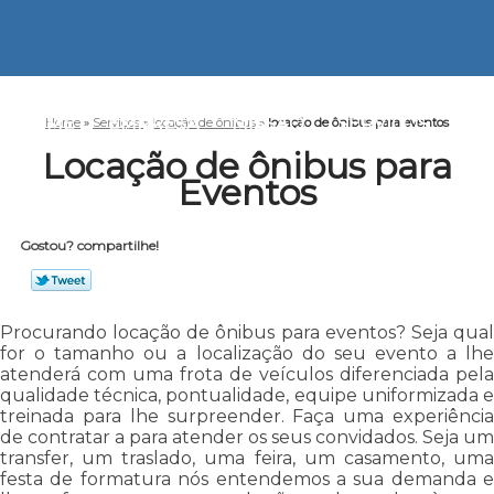
HOME
EMPRESA
MISSÃO
SERVIÇOS
CO
Home
»
Serviços
»
locação de ônibus
»
locação de ônibus para eventos
Locação de ônibus para
Eventos
Gostou? compartilhe!
Procurando locação de ônibus para eventos? Seja qual
for o tamanho ou a localização do seu evento a lhe
atenderá com uma frota de veículos diferenciada pela
qualidade técnica, pontualidade, equipe uniformizada e
treinada para lhe surpreender. Faça uma experiência
de contratar a para atender os seus convidados. Seja um
transfer, um traslado, uma feira, um casamento, uma
festa de formatura nós entendemos a sua demanda e