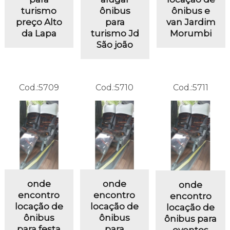
turismo
ônibus
ônibus e
preço Alto
para
van Jardim
da Lapa
turismo Jd
Morumbi
São joão
Cod.:
5709
Cod.:
5710
Cod.:
5711
onde
onde
onde
encontro
encontro
encontro
locação de
locação de
locação de
ônibus
ônibus
ônibus para
para festa
para
eventos