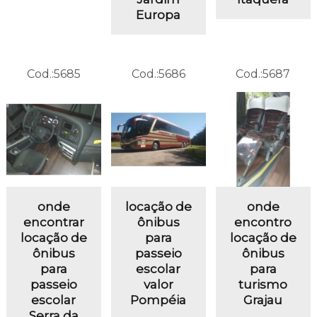
Europa
Cod.:
5685
Cod.:
5686
Cod.:
5687
onde
locação de
onde
encontrar
ônibus
encontro
locação de
para
locação de
ônibus
passeio
ônibus
para
escolar
para
passeio
valor
turismo
escolar
Pompéia
Grajau
Serra da