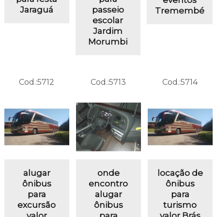
Jaraguá
passeio
Tremembé
escolar
Jardim
Morumbi
Cod.:
5712
Cod.:
5713
Cod.:
5714
alugar
onde
locação de
ônibus
encontro
ônibus
para
alugar
para
excursão
ônibus
turismo
valor
para
valor Brás