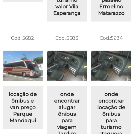
valor Vila
Ermelino
Esperança
Matarazzo
Cod.:
5682
Cod.:
5683
Cod.:
5684
locação de
onde
onde
ônibus e
encontrar
encontrar
van preço
alugar
locação de
Parque
ônibus
ônibus
Mandaqui
para
para
viagem
turismo
Jardim
Itaquera