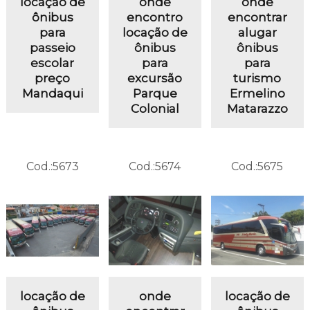
locação de
onde
onde
ônibus
encontro
encontrar
para
locação de
alugar
passeio
ônibus
ônibus
escolar
para
para
preço
excursão
turismo
Mandaqui
Parque
Ermelino
Colonial
Matarazzo
Cod.:
5673
Cod.:
5674
Cod.:
5675
locação de
onde
locação de