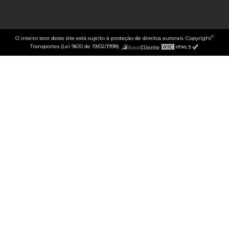
©
O inteiro teor deste site está sujeito à proteção de direitos autorais. Copyright
Transportes (Lei 9610 de 19/02/1998)