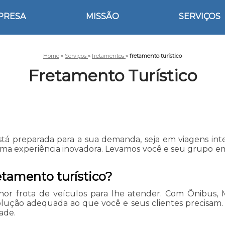
PRESA
MISSÃO
SERVIÇOS
Home
»
Serviços
»
fretamentos
»
fretamento turístico
Fretamento Turístico
á preparada para a sua demanda, seja em viagens interm
a experiência inovadora. Levamos você e seu grupo em t
etamento turístico?
or frota de veículos para lhe atender. Com Ônibus, 
ção adequada ao que você e seus clientes precisam. Fa
ade.