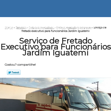
HOME
EMPRESA
MISSÃO
SERVIÇOS
CO
Home
»
Serviços
»
fretados executivos
»
fretado executivo empresa
»
serviço de
fretado executivo para funcionários Jardim Iguatemi
Serviço de Fretado
Executivo para Funcionários
Jardim Iguatemi
Gostou? compartilhe!