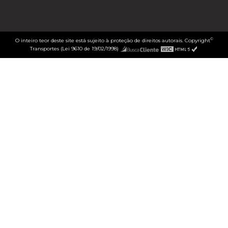
©
O inteiro teor deste site está sujeito à proteção de direitos autorais. Copyright
Transportes (Lei 9610 de 19/02/1998)