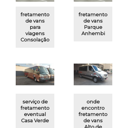
fretamento
fretamento
de vans
de vans
para
Parque
viagens
Anhembi
Consolação
serviço de
onde
fretamento
encontro
eventual
fretamento
Casa Verde
de vans
Alto de