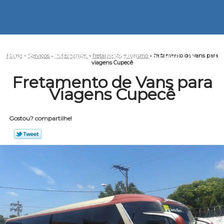
HOME
EMPRESA
MISSÃO
SERVIÇOS
CO
Home
»
Serviços
»
fretamentos
»
fretamento e turismo
»
fretamento de vans para
viagens Cupecê
Fretamento de Vans para
Viagens Cupecê
Gostou? compartilhe!