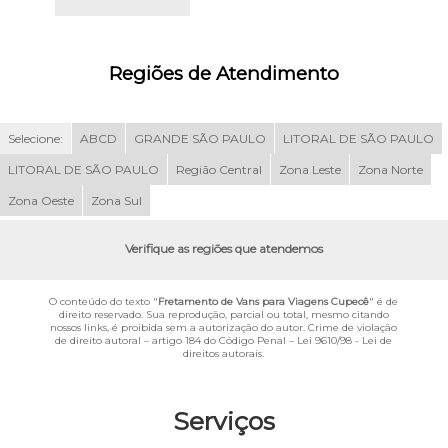
Regiões de Atendimento
Selecione:
ABCD
GRANDE SÃO PAULO
LITORAL DE SÃO PAULO
LITORAL DE SÃO PAULO
Região Central
Zona Leste
Zona Norte
Zona Oeste
Zona Sul
Verifique as regiões que atendemos
O conteúdo do texto "
Fretamento de Vans para Viagens Cupecê
" é de
direito reservado. Sua reprodução, parcial ou total, mesmo citando
nossos links, é proibida sem a autorização do autor. Crime de violação
de direito autoral – artigo 184 do Código Penal –
Lei 9610/98 - Lei de
direitos autorais
.
Serviços