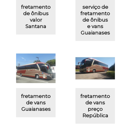
fretamento
serviço de
de ônibus
fretamento
valor
de ônibus
Santana
e vans
Guaianases
fretamento
fretamento
de vans
de vans
Guaianases
preço
República