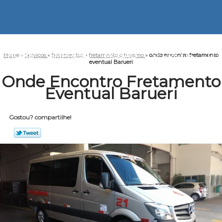
HOME
EMPRESA
MISSÃO
SERVIÇOS
CO
Home
»
Serviços
»
fretamentos
»
fretamento e turismo
»
onde encontro fretamento
eventual Barueri
Onde Encontro Fretamento
Eventual Barueri
Gostou? compartilhe!