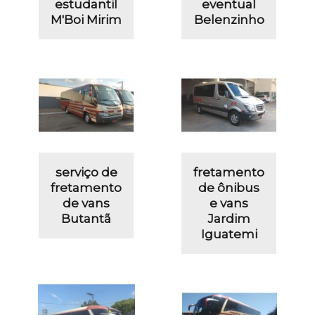
estudantil
eventual
M'Boi Mirim
Belenzinho
serviço de
fretamento
fretamento
de ônibus
de vans
e vans
Butantã
Jardim
Iguatemi