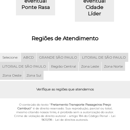
eventual
eventual
Ponte Rasa
Cidade
Líder
Regiões de Atendimento
Selecione:
ABCD
GRANDE SÃO PAULO
LITORAL DE SÃO PAULO
LITORAL DE SÃO PAULO
Região Central
Zona Leste
Zona Norte
Zona Oeste
Zona Sul
Verifique as regiões que atendemos
O conteúdo do texto "
Fretamento Transporte Passageiros Preço
Cambuci
" é de direito reservado. Sua reprodução, parcial ou total,
mesmo citando nossos links, é proibida sem a autorização do autor.
Crime de violação de direito autoral – artigo 184 do Código Penal –
Lei
9610/98 - Lei de direitos autorais
.