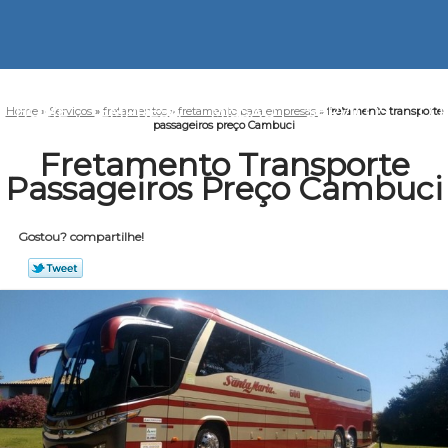
HOME
EMPRESA
MISSÃO
SERVIÇOS
CO
Home
»
Serviços
»
fretamentos
»
fretamento para empresas
»
fretamento transporte
passageiros preço Cambuci
Fretamento Transporte
Passageiros Preço Cambuci
Gostou? compartilhe!