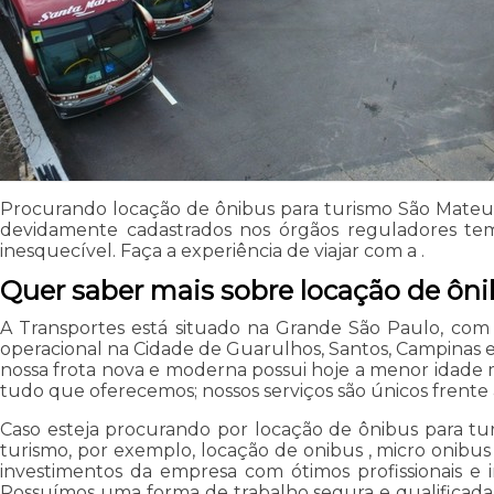
Procurando locação de ônibus para turismo São Mateus?
devidamente cadastrados nos órgãos reguladores t
inesquecível. Faça a experiência de viajar com a .
Quer saber mais sobre locação de ôn
A Transportes está situado na Grande São Paulo, com
operacional na Cidade de Guarulhos, Santos, Campinas 
nossa frota nova e moderna possui hoje a menor idade mé
tudo que oferecemos; nossos serviços são únicos frent
Caso esteja procurando por locação de ônibus para tu
turismo, por exemplo, locação de onibus , micro onibus 
investimentos da empresa com ótimos profissionais e i
Possuímos uma forma de trabalho segura e qualificada, 