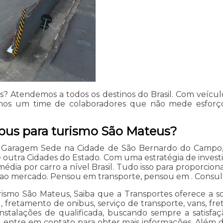
 Atendemos a todos os destinos do Brasil. Com veículos
emos um time de colaboradores que não mede esforç
ibus para turismo São Mateus?
 Garagem Sede na Cidade de São Bernardo do Campo, M
e outra Cidades do Estado. Com uma estratégia de inves
dia por carro a nível Brasil. Tudo isso para proporcion
e ao mercado. Pensou em transporte, pensou em . Consul
rismo São Mateus, Saiba que a Transportes oferece a 
, fretamento de onibus, serviço de transporte, vans, fre
nstalações de qualificada, buscando sempre a satisfaç
entre em contato para obter mais informações. Além dos