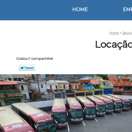
HOME
EM
Home
»
Servi
Locação
Gostou? compartilhe!