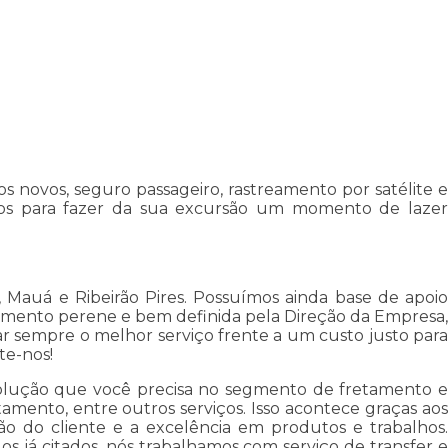
 novos, seguro passageiro, rastreamento por satélite e
os para fazer da sua excursão um momento de lazer
auá e Ribeirão Pires. Possuímos ainda base de apoio
timento perene e bem definida pela Direção da Empresa,
ar sempre o melhor serviço frente a um custo justo para
te-nos!
solução que você precisa no segmento de fretamento e
tamento, entre outros serviços. Isso acontece graças aos
ão do cliente e a excelência em produtos e trabalhos.
 já citados, nós trabalhamos com serviço de transfer e