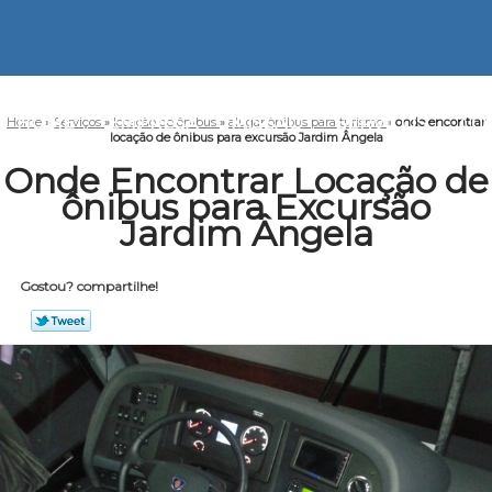
HOME
EMPRESA
MISSÃO
SERVIÇOS
CO
Home
»
Serviços
»
locação de ônibus
»
alugar ônibus para turismo
»
onde encontrar
locação de ônibus para excursão Jardim Ângela
Onde Encontrar Locação de
ônibus para Excursão
Jardim Ângela
Gostou? compartilhe!