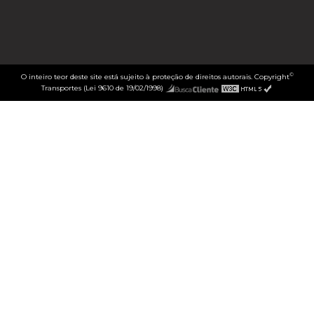
©
O inteiro teor deste site está sujeito à proteção de direitos autorais. Copyright
Transportes (Lei 9610 de 19/02/1998)