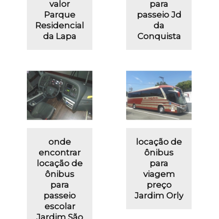
valor
para
Parque
passeio Jd
Residencial
da
da Lapa
Conquista
onde
locação de
encontrar
ônibus
locação de
para
ônibus
viagem
para
preço
passeio
Jardim Orly
escolar
Jardim São