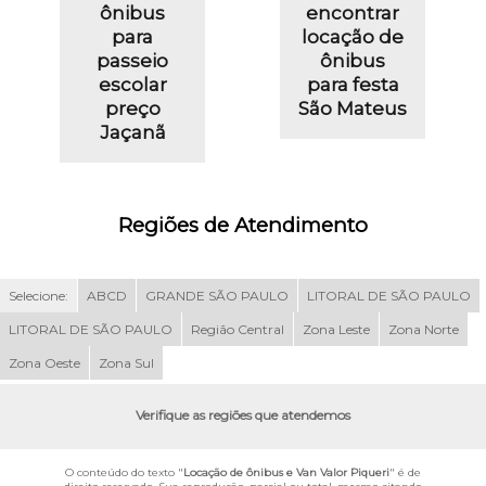
ônibus
encontrar
para
locação de
passeio
ônibus
escolar
para festa
preço
São Mateus
Jaçanã
Regiões de Atendimento
Selecione:
ABCD
GRANDE SÃO PAULO
LITORAL DE SÃO PAULO
LITORAL DE SÃO PAULO
Região Central
Zona Leste
Zona Norte
Zona Oeste
Zona Sul
Verifique as regiões que atendemos
O conteúdo do texto "
Locação de ônibus e Van Valor Piqueri
" é de