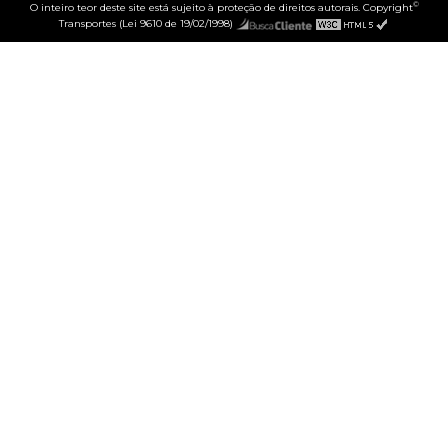
©
O inteiro teor deste site está sujeito à proteção de direitos autorais. Copyright
Transportes (Lei 9610 de 19/02/1998)