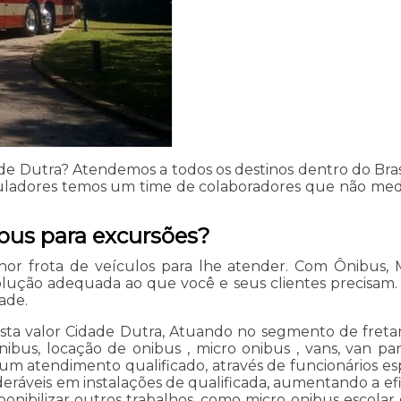
de Dutra? Atendemos a todos os destinos dentro do Bras
eguladores temos um time de colaboradores que não me
bus para excursões?
or frota de veículos para lhe atender. Com Ônibus, 
ção adequada ao que você e seus clientes precisam. Fa
ade.
sta valor Cidade Dutra, Atuando no segmento de fretame
ibus, locação de onibus , micro onibus , vans, van par
m atendimento qualificado, através de funcionários es
deráveis em instalações de qualificada, aumentando a e
sponibilizar outros trabalhos, como micro onibus escola