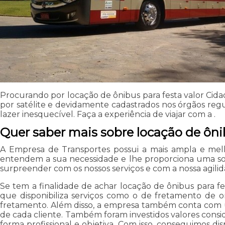
Procurando por locação de ônibus para festa valor Cida
por satélite e devidamente cadastrados nos órgãos r
lazer inesquecível. Faça a experiência de viajar com a .
Quer saber mais sobre locação de ôni
A Empresa de Transportes possui a mais ampla e melh
entendem a sua necessidade e lhe proporciona uma solu
surpreender com os nossos serviços e com a nossa agilid
Se tem a finalidade de achar locação de ônibus para fe
que disponibiliza serviços como o de fretamento de on
fretamento. Além disso, a empresa também conta com u
de cada cliente. Também foram investidos valores consi
forma profissional e objetiva. Com isso, conseguimos di