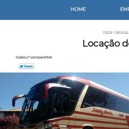
HOME
EM
Home
»
Serviços
Locação d
Gostou? compartilhe!