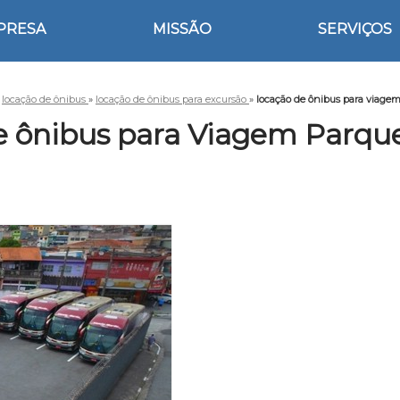
PRESA
MISSÃO
SERVIÇOS
»
locação de ônibus
»
locação de ônibus para excursão
»
locação de ônibus para viage
e ônibus para Viagem Parque