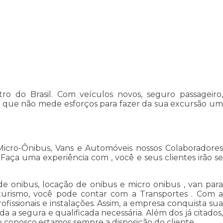
 do Brasil. Com veículos novos, seguro passageiro,
s que não mede esforços para fazer da sua excursão um
Micro-Ônibus, Vans e Automóveis nossos Colaboradores
ça uma experiência com , você e seus clientes irão se
e onibus, locação de onibus e micro onibus , van para
turismo, você pode contar com a Transportes . Com a
issionais e instalações. Assim, a empresa conquista sua
da a segura e qualificada necessária. Além dos já citados,
 conosco,estamos sempre a disposição do cliente.