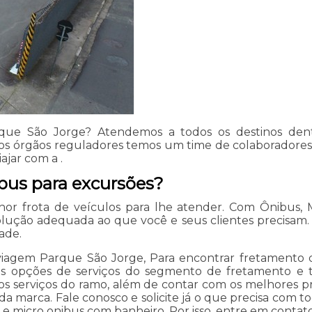
ue São Jorge? Atendemos a todos os destinos dentro
nos órgãos reguladores temos um time de colaboradore
ajar com a .
bus para excursões?
or frota de veículos para lhe atender. Com Ônibus, 
ção adequada ao que você e seus clientes precisam. Fa
ade.
viagem Parque São Jorge, Para encontrar fretamento d
ras opções de serviços do segmento de fretamento e 
s serviços do ramo, além de contar com os melhores prof
da marca. Fale conosco e solicite já o que precisa com to
 micro onibus com banheiro. Por isso, entre em contato