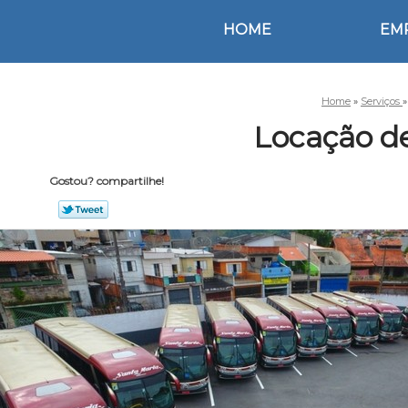
HOME
EM
Home
»
Serviços
Locação d
Gostou? compartilhe!