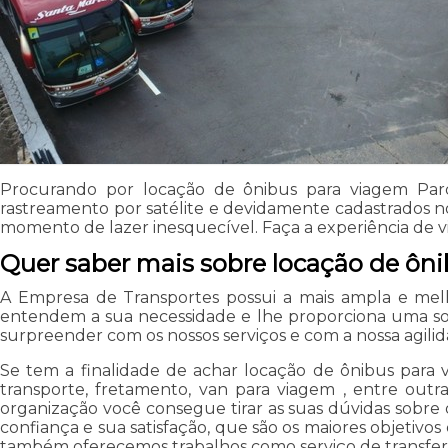
Procurando por locação de ônibus para viagem Parq
rastreamento por satélite e devidamente cadastrados 
momento de lazer inesquecível. Faça a experiência de vi
Quer saber mais sobre locação de ôni
A Empresa de Transportes possui a mais ampla e melh
entendem a sua necessidade e lhe proporciona uma solu
surpreender com os nossos serviços e com a nossa agilid
Se tem a finalidade de achar locação de ônibus para 
transporte, fretamento, van para viagem , entre out
organização você consegue tirar as suas dúvidas sobre o
confiança e sua satisfação, que são os maiores objetivos 
também oferecemos trabalhos como serviço de transfer e