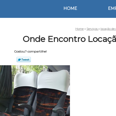
HOME
EM
Home
»
Serviços
»
locação de
Onde Encontro Locação
Gostou? compartilhe!