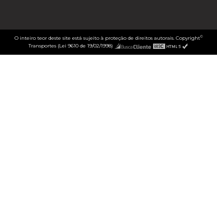
©
O inteiro teor deste site está sujeito à proteção de direitos autorais. Copyright
Transportes (Lei 9610 de 19/02/1998)