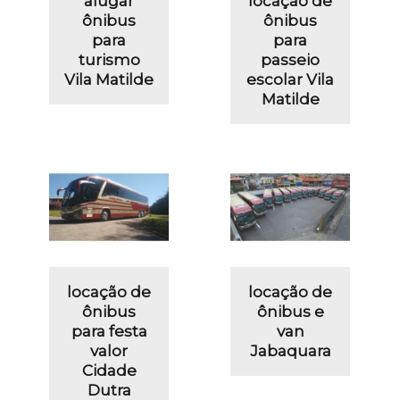
alugar
locação de
ônibus
ônibus
para
para
turismo
passeio
Vila Matilde
escolar Vila
Matilde
locação de
locação de
ônibus
ônibus e
para festa
van
valor
Jabaquara
Cidade
Dutra