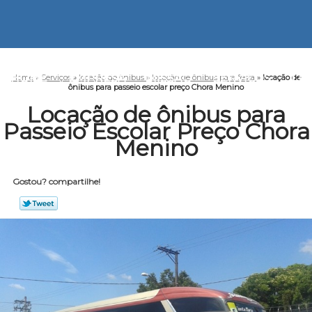
HOME
EMPRESA
MISSÃO
SERVIÇOS
CO
Home
»
Serviços
»
locação de ônibus
»
locação de ônibus para festa
»
locação de
ônibus para passeio escolar preço Chora Menino
Locação de ônibus para
Passeio Escolar Preço Chora
Menino
Gostou? compartilhe!