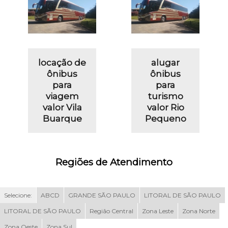
locação de
alugar
ônibus
ônibus
para
para
viagem
turismo
valor Vila
valor Rio
Buarque
Pequeno
Regiões de Atendimento
Selecione:
ABCD
GRANDE SÃO PAULO
LITORAL DE SÃO PAULO
LITORAL DE SÃO PAULO
Região Central
Zona Leste
Zona Norte
Zona Oeste
Zona Sul