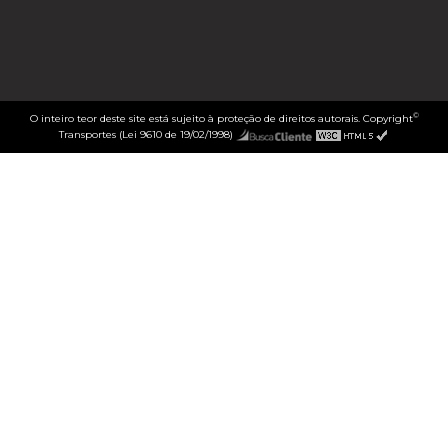
©
O inteiro teor deste site está sujeito à proteção de direitos autorais. Copyright
Transportes (Lei 9610 de 19/02/1998)