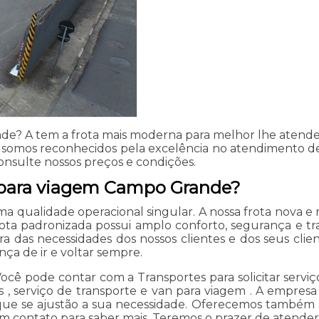
e? A tem a frota mais moderna para melhor lhe atender
, somos reconhecidos pela excelência no atendimento d
onsulte nossos preços e condições.
s para viagem Campo Grande?
uma qualidade operacional singular. A nossa frota nova
ta padronizada possui amplo conforto, segurança e tr
 das necessidades dos nossos clientes e dos seus clien
ça de ir e voltar sempre.
 pode contar com a Transportes para solicitar serviço
 , serviço de transporte e van para viagem . A empresa
que se ajustão a sua necessidade. Oferecemos também a
 em contato para saber mais. Teremos o prazer de atend