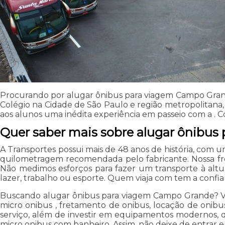
Procurando por alugar ônibus para viagem Campo Grand
Colégio na Cidade de São Paulo e região metropolitana
aos alunos uma inédita experiência em passeio com a . C
Quer saber mais sobre alugar ônibu
A Transportes possui mais de 48 anos de história, com 
quilometragem recomendada pelo fabricante. Nossa fro
Não medimos esforços para fazer um transporte à altura
lazer, trabalho ou esporte. Quem viaja com tem a confian
Buscando alugar ônibus para viagem Campo Grande? Você
micro onibus , fretamento de onibus, locação de onibus
serviço, além de investir em equipamentos modernos, 
micro onibus com banheiro. Assim, não deixe de entrar