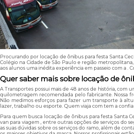
Procurando por locação de ônibus para festa Santa Cecí
Colégio na Cidade de São Paulo e região metropolitana
aos alunos uma inédita experiência em passeio com a . C
Quer saber mais sobre locação de ônib
A Transportes possui mais de 48 anos de história, com 
quilometragem recomendada pelo fabricante. Nossa fro
Não medimos esforços para fazer um transporte à altura
lazer, trabalho ou esporte. Quem viaja com tem a confian
Para quem busca locação de ônibus para festa Santa Cec
van para viagem , entre outras opções de serviços do 
as suas dúvidas sobre os serviços do ramo, além de conta
os maiores objetivos da marca. Nossos profissionais est