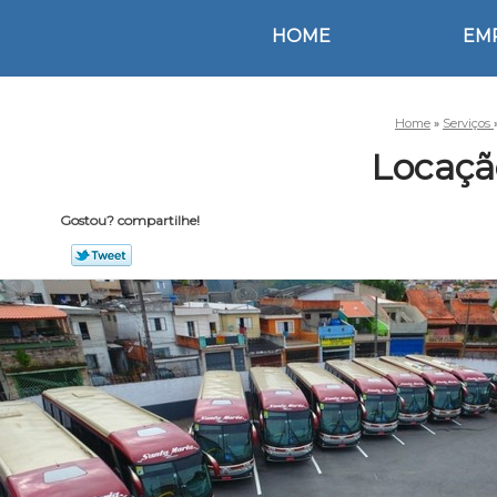
HOME
EM
Home
»
Serviços
Locação
Gostou? compartilhe!