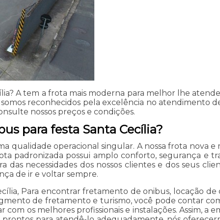
lia? A tem a frota mais moderna para melhor lhe atende
, somos reconhecidos pela excelência no atendimento d
onsulte nossos preços e condições.
us para festa Santa Cecília?
uma qualidade operacional singular. A nossa frota nova
ta padronizada possui amplo conforto, segurança e tr
 das necessidades dos nossos clientes e dos seus clien
ça de ir e voltar sempre.
ília, Para encontrar fretamento de onibus, locação de o
segmento de fretamento e turismo, você pode contar com
r com os melhores profissionais e instalações. Assim, a 
ão prontos para atendê-lo adequadamente, nós oferecermo