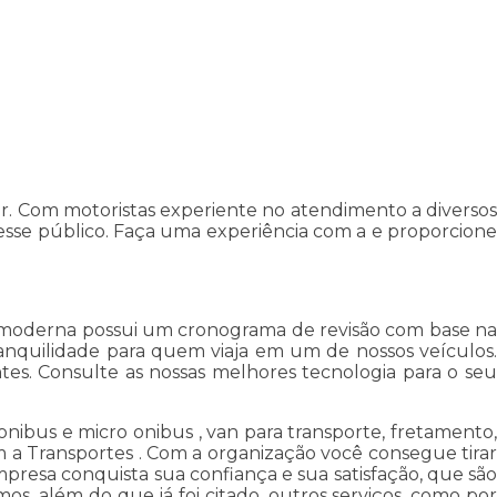
r. Com motoristas experiente no atendimento a diversos
esse público. Faça uma experiência com a e proporcione
 e moderna possui um cronograma de revisão com base na
anquilidade para quem viaja em um de nossos veículos.
tes. Consulte as nossas melhores tecnologia para o seu
nibus e micro onibus , van para transporte, fretamento,
 a Transportes . Com a organização você consegue tirar
empresa conquista sua confiança e sua satisfação, que são
s, além do que já foi citado, outros serviços, como por