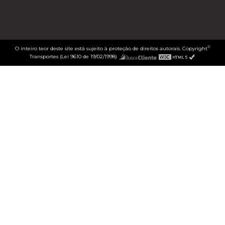
©
O inteiro teor deste site está sujeito à proteção de direitos autorais. Copyright
Transportes (Lei 9610 de 19/02/1998)