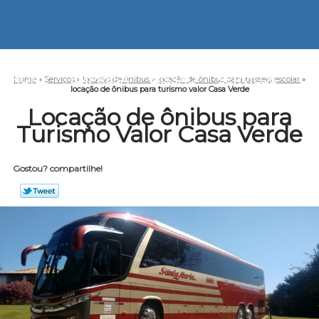
HOME
EMPRESA
MISSÃO
SERVIÇOS
CO
Home
»
Serviços
»
locação de ônibus
»
locação de ônibus para passeio escolar
»
locação de ônibus para turismo valor Casa Verde
Locação de ônibus para
Turismo Valor Casa Verde
Gostou? compartilhe!