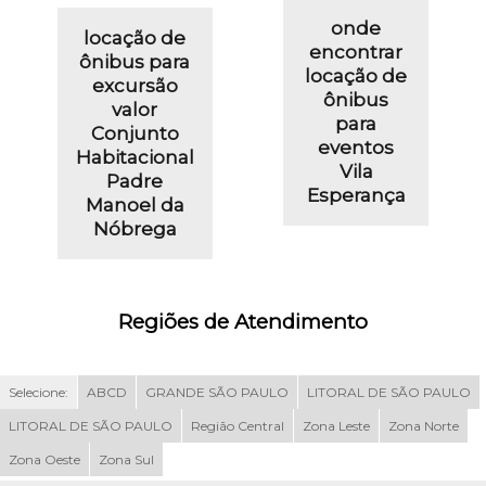
onde
locação de
encontrar
ônibus para
locação de
excursão
ônibus
valor
para
Conjunto
eventos
Habitacional
Vila
Padre
Esperança
Manoel da
Nóbrega
Regiões de Atendimento
Selecione:
ABCD
GRANDE SÃO PAULO
LITORAL DE SÃO PAULO
LITORAL DE SÃO PAULO
Região Central
Zona Leste
Zona Norte
Zona Oeste
Zona Sul