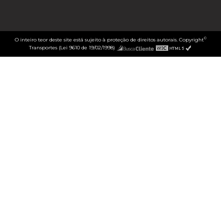
©
O inteiro teor deste site está sujeito à proteção de direitos autorais. Copyright
Transportes (Lei 9610 de 19/02/1998)