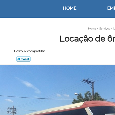
HOME
EM
Home
»
Serviços
»
l
Locação de ô
Gostou? compartilhe!