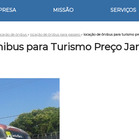
PRESA
MISSÃO
SERVIÇOS
ocação de ônibus
»
locação de ônibus para passeio
»
locação de ônibus para turismo p
nibus para Turismo Preço Ja