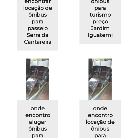
encontrar
ônibus
locação de
para
ônibus
turismo
para
preço
passeio
Jardim
Serra da
Iguatemi
Cantareira
onde
onde
encontro
encontro
alugar
locação de
ônibus
ônibus
para
para