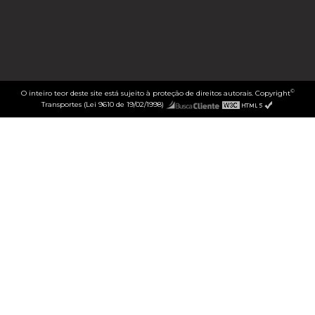
©
O inteiro teor deste site está sujeito à proteção de direitos autorais. Copyright
Transportes (Lei 9610 de 19/02/1998)