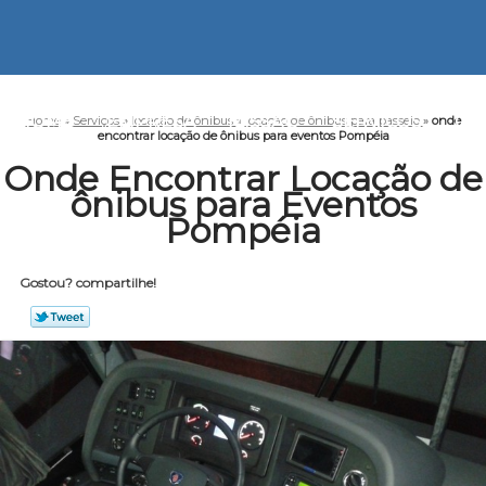
HOME
EMPRESA
MISSÃO
SERVIÇOS
CO
Home
»
Serviços
»
locação de ônibus
»
locação de ônibus para passeio
»
onde
encontrar locação de ônibus para eventos Pompéia
Onde Encontrar Locação de
ônibus para Eventos
Pompéia
Gostou? compartilhe!