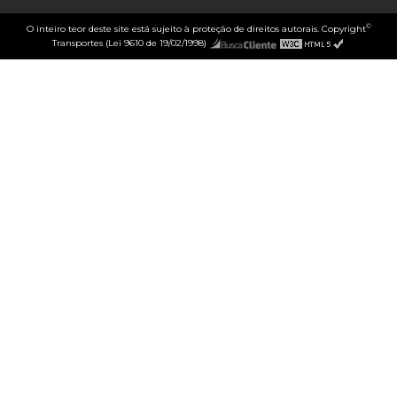
©
O inteiro teor deste site está sujeito à proteção de direitos autorais. Copyright
Transportes (Lei 9610 de 19/02/1998)