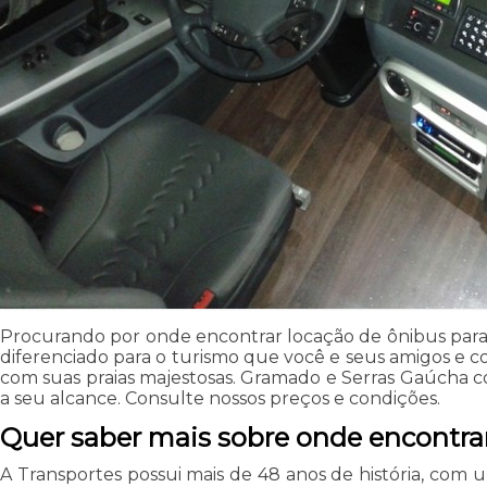
Procurando por onde encontrar locação de ônibus para
diferenciado para o turismo que você e seus amigos e c
com suas praias majestosas. Gramado e Serras Gaúcha co
a seu alcance. Consulte nossos preços e condições.
Quer saber mais sobre onde encontra
A Transportes possui mais de 48 anos de história, com 