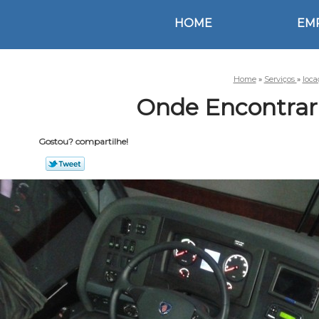
HOME
EM
Home
»
Serviços
»
loca
Onde Encontrar
Gostou? compartilhe!