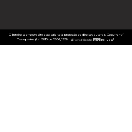
©
O inteiro teor deste site está sujeito à proteção de direitos autorais. Copyright
Transportes (Lei 9610 de 19/02/1998)