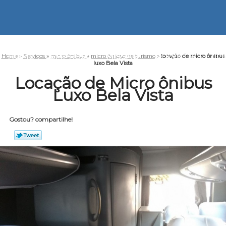
HOME
EMPRESA
MISSÃO
SERVIÇOS
CO
Home
»
Serviços
»
micro ônibus
»
micro ônibus de turismo
»
locação de micro ônibus
luxo Bela Vista
Locação de Micro ônibus
Luxo Bela Vista
Gostou? compartilhe!