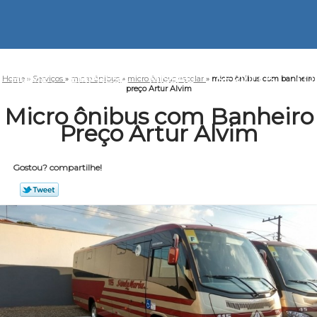
HOME
EMPRESA
MISSÃO
SERVIÇOS
CO
Home
»
Serviços
»
micro ônibus
»
micro ônibus escolar
»
micro ônibus com banheiro
preço Artur Alvim
Micro ônibus com Banheiro
Preço Artur Alvim
Gostou? compartilhe!