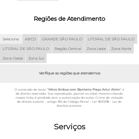
Regiões de Atendimento
Selecione:
ABCD
GRANDE SÃO PAULO
LITORAL DE SÃO PAULO
LITORAL DE SÃO PAULO
Região Central
Zona Leste
Zona Norte
Zona Oeste
Zona Sul
Verifique as regiões que atendemos
O conteúdo do texto "
Micro ônibus com Banheiro Preço Artur Alvim
" é
de direito reservado. Sua reprodução, parcial ou total, mesmo citando
nossos links, é proibida sem a autorização do autor. Crime de violação
de direito autoral – artigo 184 do Código Penal –
Lei 9610/98 - Lei de
direitos autorais
.
Serviços