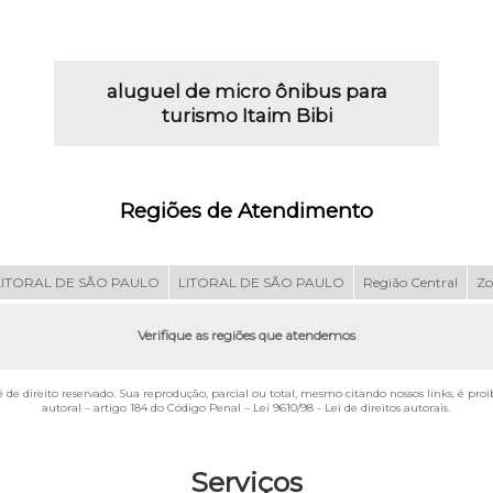
aluguel de micro ônibus para
turismo Itaim Bibi
Regiões de Atendimento
LITORAL DE SÃO PAULO
LITORAL DE SÃO PAULO
Região Central
Zo
Verifique as regiões que atendemos
é de direito reservado. Sua reprodução, parcial ou total, mesmo citando nossos links, é pro
autoral – artigo 184 do Código Penal –
Lei 9610/98 - Lei de direitos autorais
.
Serviços