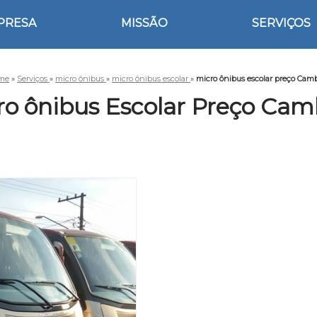
PRESA
MISSÃO
SERVIÇOS
me
»
Serviços
»
micro ônibus
»
micro ônibus escolar
»
micro ônibus escolar preço Cam
ro ônibus Escolar Preço Cam