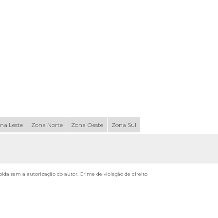
na Leste
Zona Norte
Zona Oeste
Zona Sul
ibida sem a autorização do autor. Crime de violação de direito