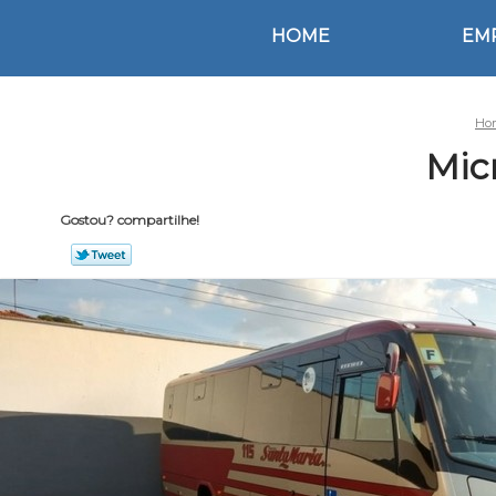
HOME
EM
Ho
Mic
Gostou? compartilhe!