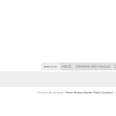
Selecione:
ABCD
GRANDE SÃO PAULO
O conteúdo do texto "
Micro ônibus Escolar Preço Cambuci
" 