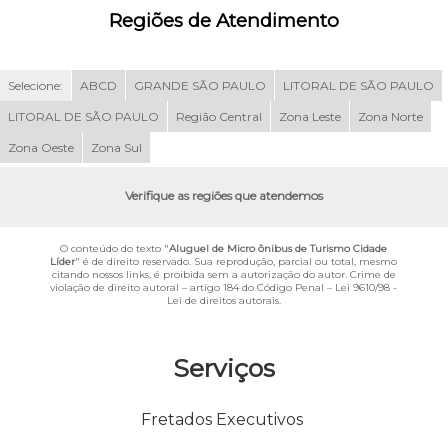
Regiões de Atendimento
Selecione:
ABCD
GRANDE SÃO PAULO
LITORAL DE SÃO PAULO
LITORAL DE SÃO PAULO
Região Central
Zona Leste
Zona Norte
Zona Oeste
Zona Sul
Verifique as regiões que atendemos
O conteúdo do texto "
Aluguel de Micro ônibus de Turismo Cidade
Líder
" é de direito reservado. Sua reprodução, parcial ou total, mesmo
citando nossos links, é proibida sem a autorização do autor. Crime de
violação de direito autoral – artigo 184 do Código Penal –
Lei 9610/98 -
Lei de direitos autorais
.
Serviços
Fretados Executivos