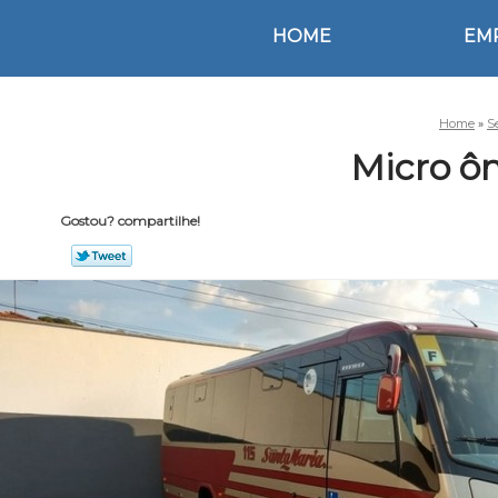
HOME
EM
Home
»
S
Micro ôn
Gostou? compartilhe!