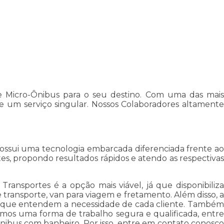
e Micro-Ônibus para o seu destino. Com uma das mais
e e um serviço singular. Nossos Colaboradores altamente
 possui uma tecnologia embarcada diferenciada frente ao
tes, propondo resultados rápidos e atendo as respectivas
ansportes é a opção mais viável, já que disponibiliza
e transporte, van para viagem e fretamento. Além disso, a
, que entendem a necessidade de cada cliente. Também
uímos uma forma de trabalho segura e qualificada, entre
onibus com banheiro. Por isso, entre em contato conosco