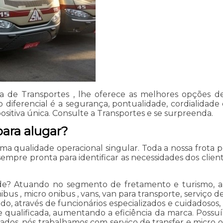
 de Transportes , lhe oferece as melhores opções d
o diferencial é a segurança, pontualidade, cordialidad
sitiva única. Consulte a Transportes e se surpreenda.
para alugar?
uma qualidade operacional singular. Toda a nossa frota
empre pronta para identificar as necessidades dos clien
de? Atuando no segmento de fretamento e turismo, a Tr
us , micro onibus , vans, van para transporte, serviço d
 através de funcionários especializados e cuidadosos
de qualificada, aumentando a eficiência da marca. Poss
tados, nós trabalhamos com serviço de transfer e micro 