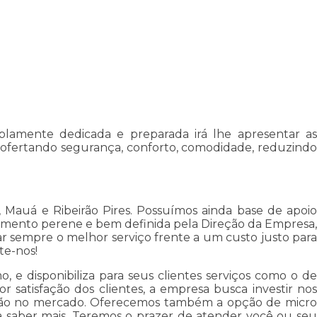
lamente dedicada e preparada irá lhe apresentar as
s, ofertando segurança, conforto, comodidade, reduzindo
auá e Ribeirão Pires. Possuímos ainda base de apoio
timento perene e bem definida pela Direção da Empresa,
ar sempre o melhor serviço frente a um custo justo para
te-nos!
e disponibiliza para seus clientes serviços como o de
r satisfação dos clientes, a empresa busca investir nos
tação no mercado. Oferecemos também a opção de micro
a saber mais. Teremos o prazer de atender você ou seu