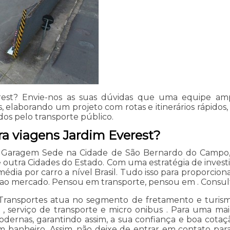
rest? Envie-nos as suas dúvidas que uma equipe amp
, elaborando um projeto com rotas e itinerários rápido
dos pelo transporte público.
ra viagens Jardim Everest?
 Garagem Sede na Cidade de São Bernardo do Campo, M
e outra Cidades do Estado. Com uma estratégia de inves
dia por carro a nível Brasil. Tudo isso para proporcion
e ao mercado. Pensou em transporte, pensou em . Consul
ransportes atua no segmento de fretamento e turismo, 
, serviço de transporte e micro onibus . Para uma maio
modernas, garantindo assim, a sua confiança e boa co
m banheiro. Assim, não deixe de entrar em contato par