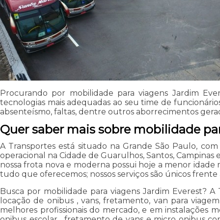
Procurando por mobilidade para viagens Jardim Eve
tecnologias mais adequadas ao seu time de funcionários
absenteísmo, faltas, dentre outros aborrecimentos gera
Quer saber mais sobre mobilidade pa
A Transportes está situado na Grande São Paulo, com
operacional na Cidade de Guarulhos, Santos, Campinas 
nossa frota nova e moderna possui hoje a menor idade mé
tudo que oferecemos; nossos serviços são únicos frent
Busca por mobilidade para viagens Jardim Everest? A T
locação de onibus , vans, fretamento, van para viagem 
melhores profissionais do mercado, e em instalações 
onibus escolar , fretamento de vans e micro onibus co