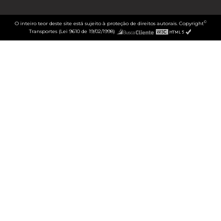
©
O inteiro teor deste site está sujeito à proteção de direitos autorais. Copyright
Transportes (Lei 9610 de 19/02/1998)