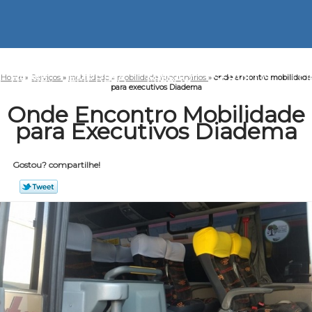
HOME
EMPRESA
MISSÃO
SERVIÇOS
CO
Home
»
Serviços
»
mobilidade
»
mobilidade funcionários
»
onde encontro mobilidade
para executivos Diadema
Onde Encontro Mobilidade
para Executivos Diadema
Gostou? compartilhe!