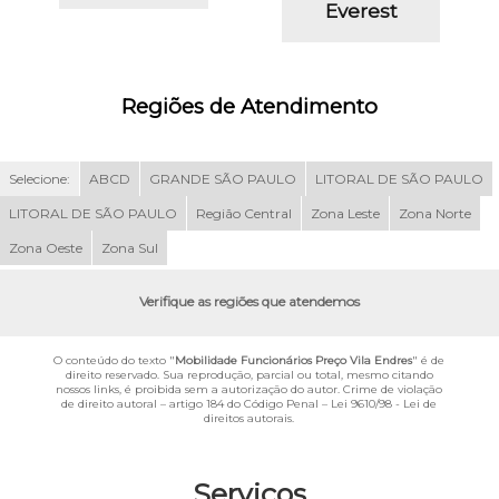
Everest
Regiões de Atendimento
Selecione:
ABCD
GRANDE SÃO PAULO
LITORAL DE SÃO PAULO
LITORAL DE SÃO PAULO
Região Central
Zona Leste
Zona Norte
Zona Oeste
Zona Sul
Verifique as regiões que atendemos
O conteúdo do texto "
Mobilidade Funcionários Preço Vila Endres
" é de
direito reservado. Sua reprodução, parcial ou total, mesmo citando
nossos links, é proibida sem a autorização do autor. Crime de violação
de direito autoral – artigo 184 do Código Penal –
Lei 9610/98 - Lei de
direitos autorais
.
Serviços