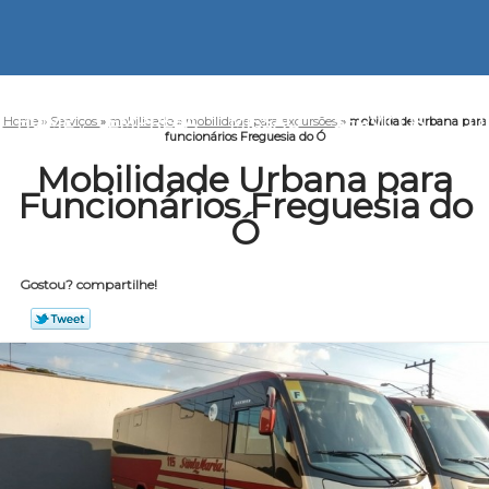
HOME
EMPRESA
MISSÃO
SERVIÇOS
CO
Home
»
Serviços
»
mobilidade
»
mobilidade para excursões
»
mobilidade urbana para
funcionários Freguesia do Ó
Mobilidade Urbana para
Funcionários Freguesia do
Ó
Gostou? compartilhe!