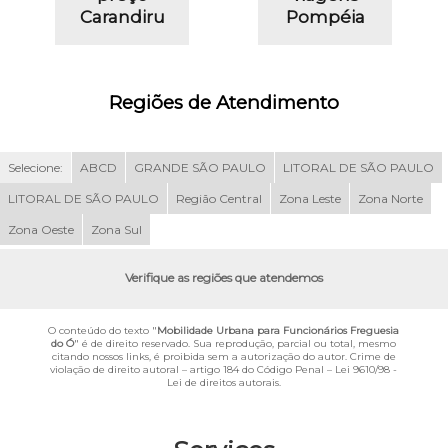
Carandiru
Pompéia
Regiões de Atendimento
Selecione:
ABCD
GRANDE SÃO PAULO
LITORAL DE SÃO PAULO
LITORAL DE SÃO PAULO
Região Central
Zona Leste
Zona Norte
Zona Oeste
Zona Sul
Verifique as regiões que atendemos
O conteúdo do texto "
Mobilidade Urbana para Funcionários Freguesia
do Ó
" é de direito reservado. Sua reprodução, parcial ou total, mesmo
citando nossos links, é proibida sem a autorização do autor. Crime de
violação de direito autoral – artigo 184 do Código Penal –
Lei 9610/98 -
Lei de direitos autorais
.