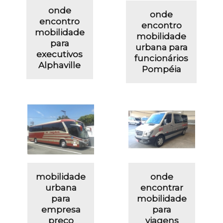
onde
onde
encontro
encontro
mobilidade
mobilidade
para
urbana para
executivos
funcionários
Alphaville
Pompéia
mobilidade
onde
urbana
encontrar
para
mobilidade
empresa
para
preço
viagens