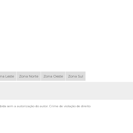
na Leste
Zona Norte
Zona Oeste
Zona Sul
oibida sem a autorização do autor. Crime de violação de direito