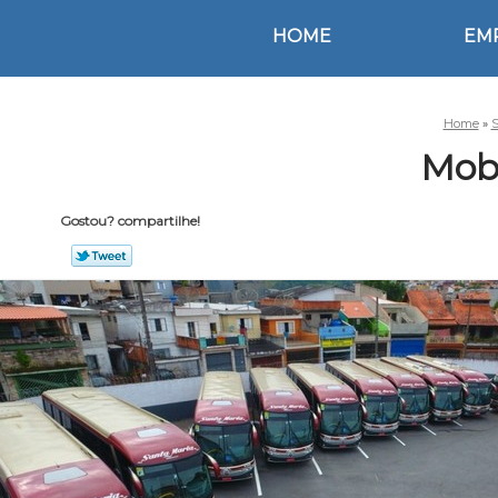
HOME
EM
Home
»
S
Mobi
Gostou? compartilhe!