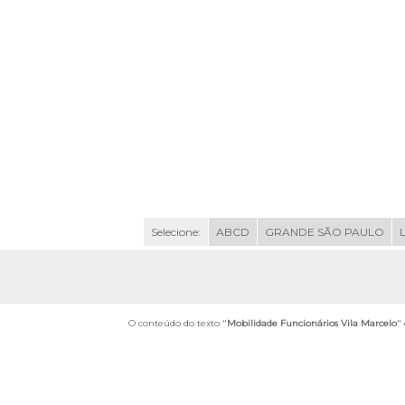
Selecione:
ABCD
GRANDE SÃO PAULO
O conteúdo do texto "
Mobilidade Funcionários Vila Marcelo
"