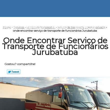
HOME
EMPRESA
MISSÃO
SERVIÇOS
CO
Home
»
Serviços
»
serviço de transportes
»
serviço de transporte coletivo privado
»
onde encontrar serviço de transporte de funcionários Jurubatuba
Onde Encontrar Serviço de
Transporte de Funcionários
Jurubatuba
Gostou? compartilhe!