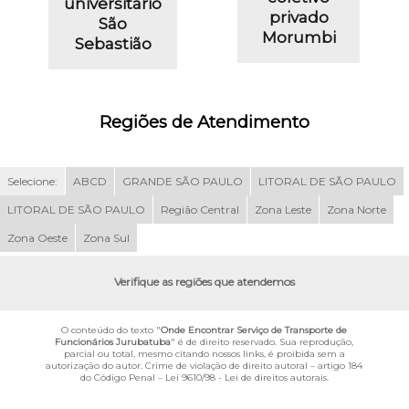
universitário
privado
São
Morumbi
Sebastião
Regiões de Atendimento
Selecione:
ABCD
GRANDE SÃO PAULO
LITORAL DE SÃO PAULO
LITORAL DE SÃO PAULO
Região Central
Zona Leste
Zona Norte
Zona Oeste
Zona Sul
Verifique as regiões que atendemos
O conteúdo do texto "
Onde Encontrar Serviço de Transporte de
Funcionários Jurubatuba
" é de direito reservado. Sua reprodução,
parcial ou total, mesmo citando nossos links, é proibida sem a
autorização do autor. Crime de violação de direito autoral – artigo 184
do Código Penal –
Lei 9610/98 - Lei de direitos autorais
.