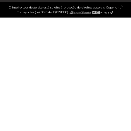
©
O inteiro teor deste site está sujeito à proteção de direitos autorais. Copyright
Transportes (Lei 9610 de 19/02/1998)