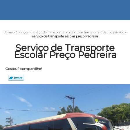
HOME
EMPRESA
MISSÃO
SERVIÇOS
CO
Home
»
Serviços
»
serviço de transportes
»
serviço de transporte coletivo privado
»
serviço de transporte escolar preço Pedreira
Serviço de Transporte
Escolar Preço Pedreira
Gostou? compartilhe!