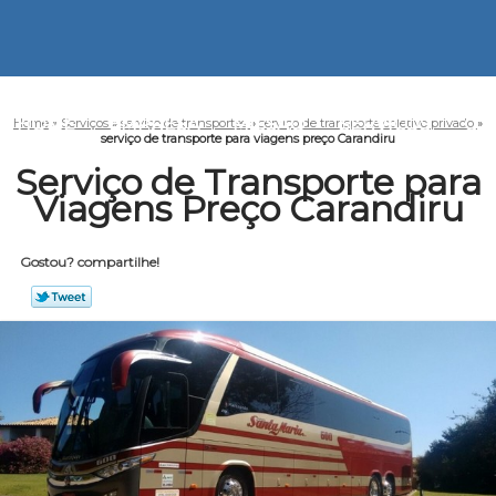
HOME
EMPRESA
MISSÃO
SERVIÇOS
CO
Home
»
Serviços
»
serviço de transportes
»
serviço de transporte coletivo privado
»
serviço de transporte para viagens preço Carandiru
Serviço de Transporte para
Viagens Preço Carandiru
Gostou? compartilhe!