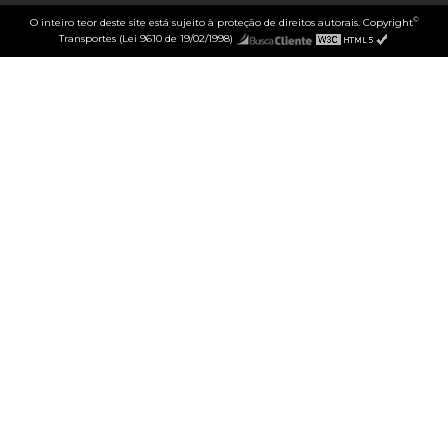
©
O inteiro teor deste site está sujeito à proteção de direitos autorais. Copyright
Transportes (Lei 9610 de 19/02/1998)