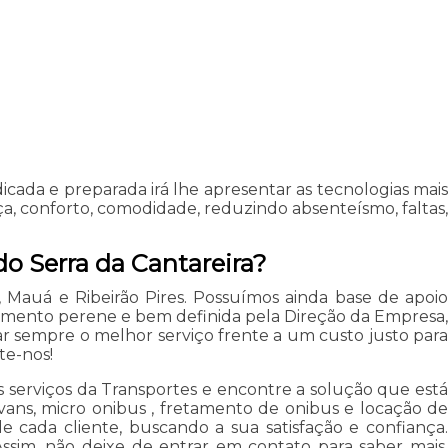
ada e preparada irá lhe apresentar as tecnologias mais
a, conforto, comodidade, reduzindo absenteísmo, faltas,
do Serra da Cantareira?
auá e Ribeirão Pires. Possuímos ainda base de apoio
timento perene e bem definida pela Direção da Empresa,
ar sempre o melhor serviço frente a um custo justo para
te-nos!
s serviços da Transportes e encontre a solução que está
ans, micro onibus , fretamento de onibus e locação de
 cada cliente, buscando a sua satisfação e confiança.
sim, não deixe de entrar em contato para saber mais.