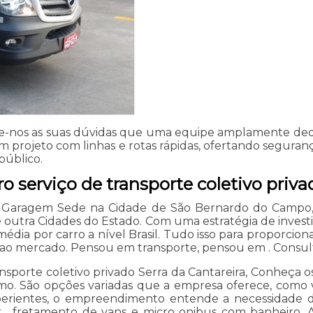
ie-nos as suas dúvidas que uma equipe amplamente dedic
projeto com linhas e rotas rápidas, ofertando seguranç
público.
 serviço de transporte coletivo priva
 Garagem Sede na Cidade de São Bernardo do Campo, M
e outra Cidades do Estado. Com uma estratégia de inves
dia por carro a nível Brasil. Tudo isso para proporcion
e ao mercado. Pensou em transporte, pensou em . Consul
nsporte coletivo privado Serra da Cantareira, Conheça o
o. São opções variadas que a empresa oferece, como v
xperientes, o empreendimento entende a necessidade de
 fretamento de vans e micro onibus com banheiro. As