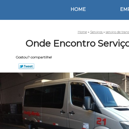
HOME
EM
Home
»
Serviços
»
serviço de tran
Onde Encontro Serviço 
Gostou? compartilhe!