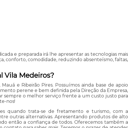
ada e preparada irá lhe apresentar as tecnologias mais
a, conforto, comodidade, reduzindo absenteísmo, faltas,
l Vila Medeiros?
auá e Ribeirão Pires. Possuímos ainda base de apoio
timento perene e bem definida pela Direção da Empresa,
ar sempre o melhor serviço frente a um custo justo para
te-nos!
ões quando trata-se de fretamento e turismo, com a
ntre outras alternativas. Apresentando produtos de alto
tando então a confiança de todos. Oferecemos também a
m contato para saber mais. Teremos o prazer de atender