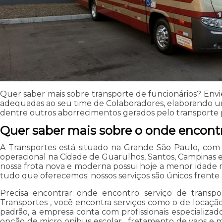
Quer saber mais sobre transporte de funcionários? Env
adequadas ao seu time de Colaboradores, elaborando um 
dentre outros aborrecimentos gerados pelo transporte 
Quer saber mais sobre o onde encontr
A Transportes está situado na Grande São Paulo, com
operacional na Cidade de Guarulhos, Santos, Campinas 
nossa frota nova e moderna possui hoje a menor idade mé
tudo que oferecemos; nossos serviços são únicos frent
Precisa encontrar onde encontro serviço de transpo
Transportes , você encontra serviços como o de locação
padrão, a empresa conta com profissionais especializ
opção de micro onibus escolar , fretamento de vans e m