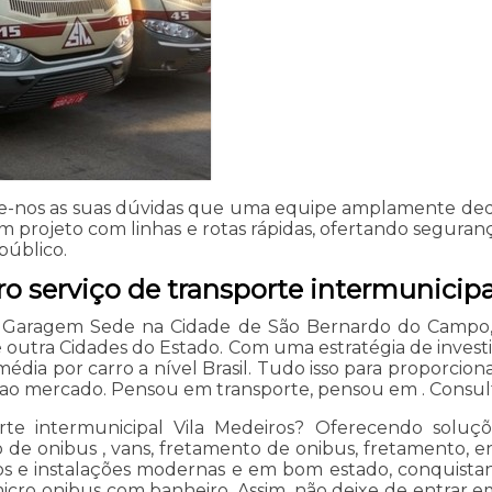
ie-nos as suas dúvidas que uma equipe amplamente dedic
projeto com linhas e rotas rápidas, ofertando seguranç
público.
o serviço de transporte intermunicipa
 Garagem Sede na Cidade de São Bernardo do Campo, M
e outra Cidades do Estado. Com uma estratégia de inves
dia por carro a nível Brasil. Tudo isso para proporcion
e ao mercado. Pensou em transporte, pensou em . Consul
rte intermunicipal Vila Medeiros? Oferecendo soluç
 de onibus , vans, fretamento de onibus, fretamento, e
ados e instalações modernas e em bom estado, conquis
icro onibus com banheiro. Assim, não deixe de entrar e