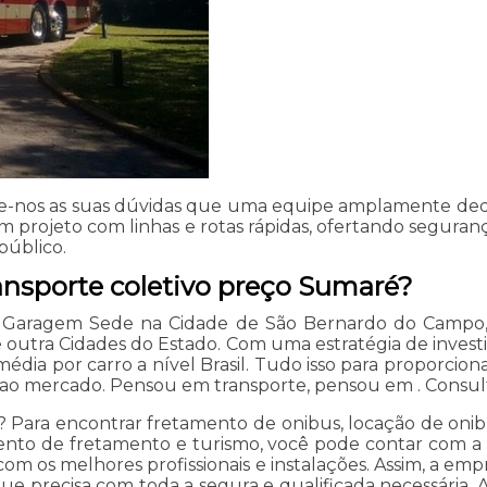
ie-nos as suas dúvidas que uma equipe amplamente dedic
projeto com linhas e rotas rápidas, ofertando seguranç
público.
ransporte coletivo preço Sumaré?
 Garagem Sede na Cidade de São Bernardo do Campo, M
e outra Cidades do Estado. Com uma estratégia de inves
dia por carro a nível Brasil. Tudo isso para proporcion
e ao mercado. Pensou em transporte, pensou em . Consul
 Para encontrar fretamento de onibus, locação de onibu
ento de fretamento e turismo, você pode contar com a 
om os melhores profissionais e instalações. Assim, a emp
o que precisa com toda a segura e qualificada necessári