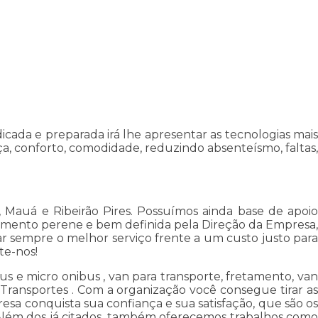
ada e preparada irá lhe apresentar as tecnologias mais
a, conforto, comodidade, reduzindo absenteísmo, faltas,
auá e Ribeirão Pires. Possuímos ainda base de apoio
timento perene e bem definida pela Direção da Empresa,
ar sempre o melhor serviço frente a um custo justo para
te-nos!
s e micro onibus , van para transporte, fretamento, van
Transportes . Com a organização você consegue tirar as
resa conquista sua confiança e sua satisfação, que são os
a. Além dos já citados, também oferecemos trabalhos como