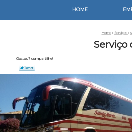
HOME
EM
Home
»
Serviços
»
s
Serviço
Gostou? compartilhe!