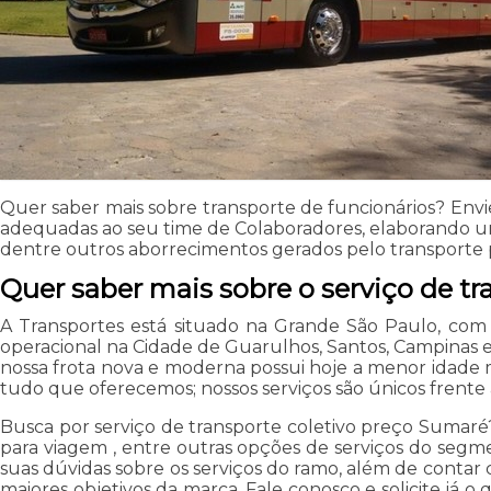
Quer saber mais sobre transporte de funcionários? Env
adequadas ao seu time de Colaboradores, elaborando um 
dentre outros aborrecimentos gerados pelo transporte 
Quer saber mais sobre o serviço de t
A Transportes está situado na Grande São Paulo, com
operacional na Cidade de Guarulhos, Santos, Campinas 
nossa frota nova e moderna possui hoje a menor idade mé
tudo que oferecemos; nossos serviços são únicos frent
Busca por serviço de transporte coletivo preço Sumaré?
para viagem , entre outras opções de serviços do segm
suas dúvidas sobre os serviços do ramo, além de contar c
maiores objetivos da marca. Fale conosco e solicite já 