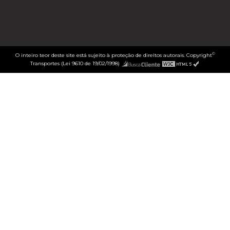
©
O inteiro teor deste site está sujeito à proteção de direitos autorais. Copyright
Transportes (Lei 9610 de 19/02/1998)