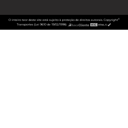
©
O inteiro teor deste site está sujeito à proteção de direitos autorais. Copyright
Transportes (Lei 9610 de 19/02/1998)