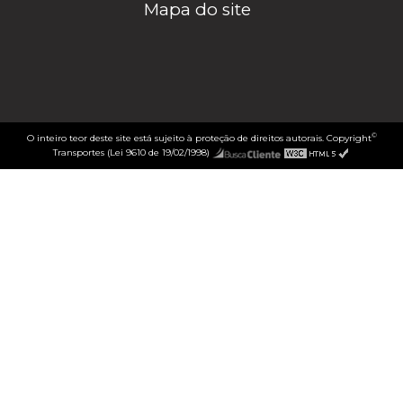
Mapa do site
©
O inteiro teor deste site está sujeito à proteção de direitos autorais. Copyright
Transportes (Lei 9610 de 19/02/1998)