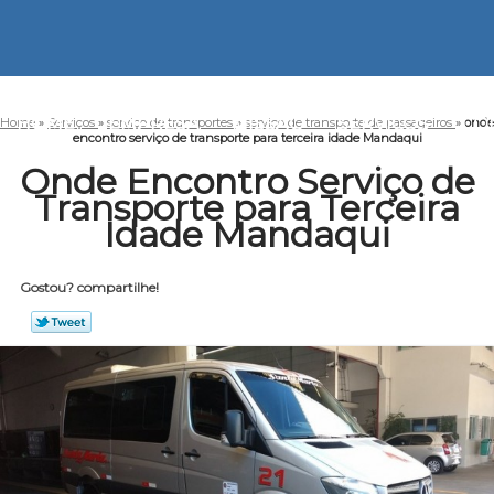
HOME
EMPRESA
MISSÃO
SERVIÇOS
CO
Home
»
Serviços
»
serviço de transportes
»
serviço de transporte de passageiros
»
onde
encontro serviço de transporte para terceira idade Mandaqui
Onde Encontro Serviço de
Transporte para Terceira
Idade Mandaqui
Gostou? compartilhe!