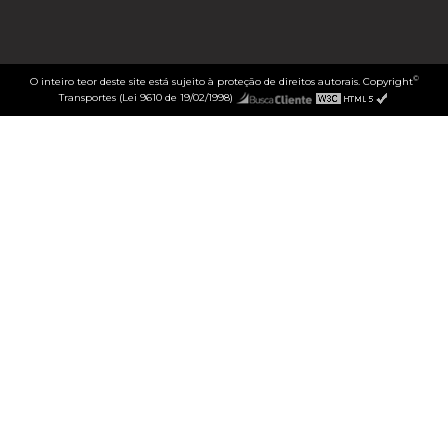
©
O inteiro teor deste site está sujeito à proteção de direitos autorais. Copyright
Transportes (Lei 9610 de 19/02/1998)