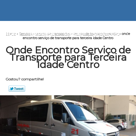
HOME
EMPRESA
MISSÃO
SERVIÇOS
CO
Home
»
Serviços
»
serviço de transportes
»
serviço de transporte escolar
»
onde
encontro serviço de transporte para terceira idade Centro
Onde Encontro Serviço de
Transporte para Terceira
Idade Centro
Gostou? compartilhe!