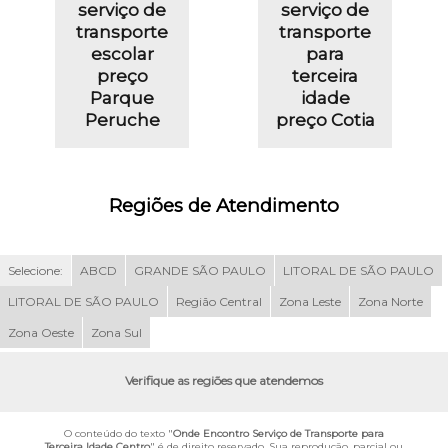
serviço de
serviço de
transporte
transporte
escolar
para
preço
terceira
Parque
idade
Peruche
preço Cotia
Regiões de Atendimento
Selecione:
ABCD
GRANDE SÃO PAULO
LITORAL DE SÃO PAULO
LITORAL DE SÃO PAULO
Região Central
Zona Leste
Zona Norte
Zona Oeste
Zona Sul
Verifique as regiões que atendemos
O conteúdo do texto "
Onde Encontro Serviço de Transporte para
Terceira Idade Centro
" é de direito reservado. Sua reprodução, parcial ou