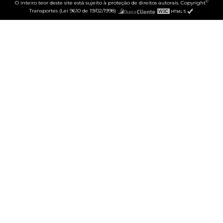
©
O inteiro teor deste site está sujeito à proteção de direitos autorais. Copyright
Transportes (Lei 9610 de 19/02/1998)